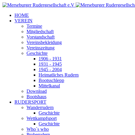
HOME
VEREIN
Termine
Mitgliedschaft
Vorstandschaft
Vereinsbekleidung
Vereinszeitung
Geschichte
1906 - 1931
1931 - 1945
1945 - 2004
Heimatliches Rudern
Bootsschlepp
Mittelkanal
Download
Bootshaus
RUDERSPORT
Wanderrudern
Geschichte
Wettkampfsport
Geschichte
Who´s who
Proberudern