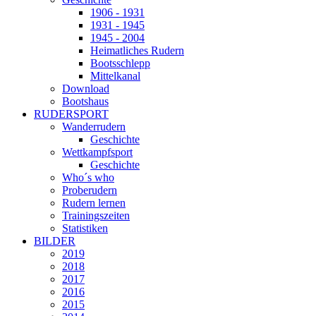
1906 - 1931
1931 - 1945
1945 - 2004
Heimatliches Rudern
Bootsschlepp
Mittelkanal
Download
Bootshaus
RUDERSPORT
Wanderrudern
Geschichte
Wettkampfsport
Geschichte
Who´s who
Proberudern
Rudern lernen
Trainingszeiten
Statistiken
BILDER
2019
2018
2017
2016
2015