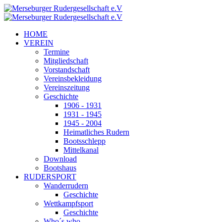
HOME
VEREIN
Termine
Mitgliedschaft
Vorstandschaft
Vereinsbekleidung
Vereinszeitung
Geschichte
1906 - 1931
1931 - 1945
1945 - 2004
Heimatliches Rudern
Bootsschlepp
Mittelkanal
Download
Bootshaus
RUDERSPORT
Wanderrudern
Geschichte
Wettkampfsport
Geschichte
Who´s who