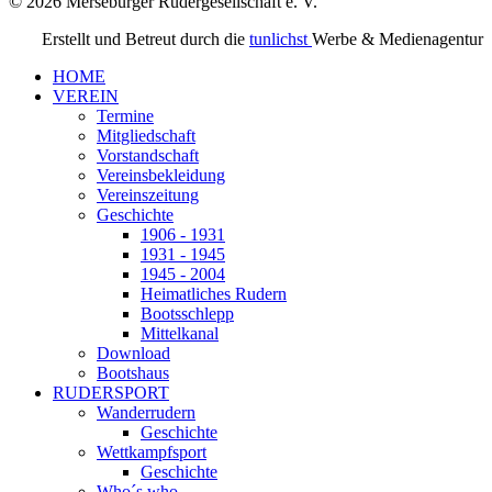
© 2026 Merseburger Rudergesellschaft e. V.
Erstellt und Betreut durch die
tunlichst
Werbe & Medienagentur
HOME
VEREIN
Termine
Mitgliedschaft
Vorstandschaft
Vereinsbekleidung
Vereinszeitung
Geschichte
1906 - 1931
1931 - 1945
1945 - 2004
Heimatliches Rudern
Bootsschlepp
Mittelkanal
Download
Bootshaus
RUDERSPORT
Wanderrudern
Geschichte
Wettkampfsport
Geschichte
Who´s who