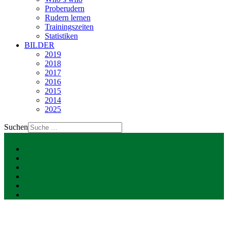
Proberudern
Rudern lernen
Trainingszeiten
Statistiken
BILDER
2019
2018
2017
2016
2015
2014
2025
Suchen