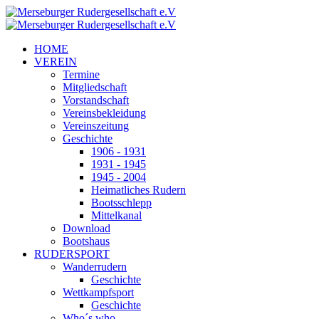
HOME
VEREIN
Termine
Mitgliedschaft
Vorstandschaft
Vereinsbekleidung
Vereinszeitung
Geschichte
1906 - 1931
1931 - 1945
1945 - 2004
Heimatliches Rudern
Bootsschlepp
Mittelkanal
Download
Bootshaus
RUDERSPORT
Wanderrudern
Geschichte
Wettkampfsport
Geschichte
Who´s who