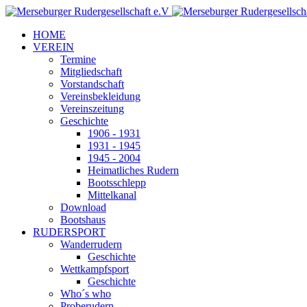
HOME
VEREIN
Termine
Mitgliedschaft
Vorstandschaft
Vereinsbekleidung
Vereinszeitung
Geschichte
1906 - 1931
1931 - 1945
1945 - 2004
Heimatliches Rudern
Bootsschlepp
Mittelkanal
Download
Bootshaus
RUDERSPORT
Wanderrudern
Geschichte
Wettkampfsport
Geschichte
Who´s who
Proberudern