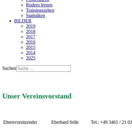
Rudern lernen
Trainingszeiten
Statistiken
BILDER
2019
2018
2017
2016
2015
2014
2025
Suchen
Unser Vereinsvorstand
Ehrenvorsitzender
Eberhard Selle
Tel.: +49 3461 / 21 0